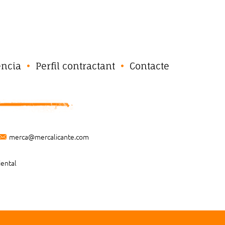
ència
Perfil contractant
Contacte
merca@mercalicante.com
iental