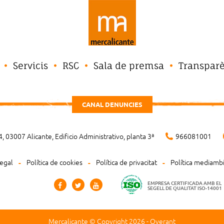
Servicis
RSC
Sala de premsa
Transpar
CANAL DENUNCIES
, 03007 Alicante, Edificio Administrativo, planta 3ª
966081001
legal
Política de cookies
Política de privacitat
Política mediamb
EMPRESA CERTIFICADA AMB EL
SEGELL DE QUALITAT ISO-14001
Mercalicante © Copyright 2026 -
Overant