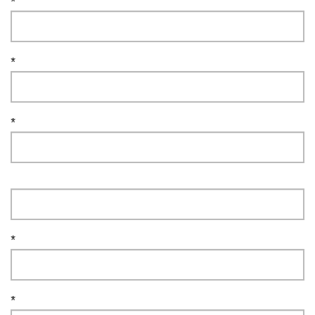
*
*
*
*