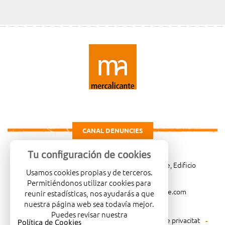
CANAL DENUNCIES
Tu configuración de cookies
Carretera de Madrid Km. 4, 03007 Alicante, Edificio
Usamos cookies propias y de terceros.
Administrativo, planta 3ª
Permitiéndonos utilizar cookies para
966081001
merca@mercalicante.com
reunir estadísticas, nos ayudarás a que
nuestra página web sea todavía mejor.
Puedes revisar nuestra
Avís legal
Política de cookies
Política de privacitat
Política de Cookies
.