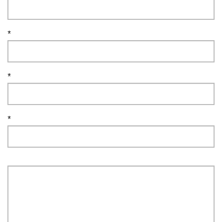
*
*
*