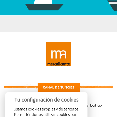
CANAL DENUNCIES
Tu configuración de cookies
Carretera de Madrid Km. 4, 03007 Alicante, Edificio
Usamos cookies propias y de terceros.
Administrativo, planta 3ª
Permitiéndonos utilizar cookies para