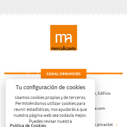
CANAL DENUNCIES
Tu configuración de cookies
Carretera de Madrid Km. 4, 03007 Alicante, Edificio
Usamos cookies propias y de terceros.
Administrativo, planta 3ª
Permitiéndonos utilizar cookies para
966081001
merca@mercalicante.com
reunir estadísticas, nos ayudarás a que
nuestra página web sea todavía mejor.
Puedes revisar nuestra
Avís legal
Política de cookies
Política de privacitat
Política de Cookies
.