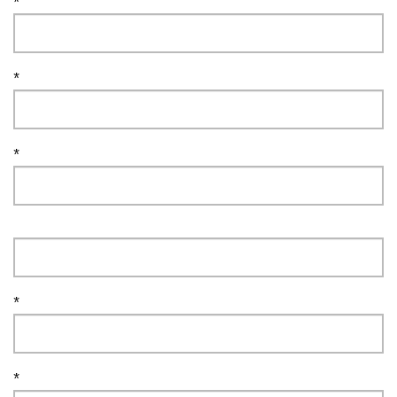
*
*
*
*