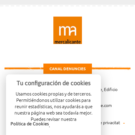
CANAL DENUNCIES
Tu configuración de cookies
Carretera de Madrid Km. 4, 03007 Alicante, Edificio
Usamos cookies propias y de terceros.
Administrativo, planta 3ª
Permitiéndonos utilizar cookies para
966081001
merca@mercalicante.com
reunir estadísticas, nos ayudarás a que
nuestra página web sea todavía mejor.
Puedes revisar nuestra
Avís legal
Política de cookies
Política de privacitat
Política de Cookies
.
Política mediambiental