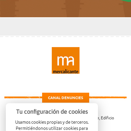
CANAL DENUNCIES
Tu configuración de cookies
Carretera de Madrid Km. 4, 03007 Alicante, Edificio
Usamos cookies propias y de terceros.
Administrativo, planta 3ª
Permitiéndonos utilizar cookies para