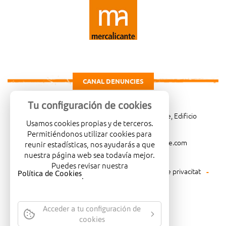
CANAL DENUNCIES
Tu configuración de cookies
Carretera de Madrid Km. 4, 03007 Alicante, Edificio
Usamos cookies propias y de terceros.
Administrativo, planta 3ª
Permitiéndonos utilizar cookies para
966081001
merca@mercalicante.com
reunir estadísticas, nos ayudarás a que
nuestra página web sea todavía mejor.
Puedes revisar nuestra
Avís legal
Política de cookies
Política de privacitat
Política de Cookies
.
Política mediambiental
Acceder a tu configuración de
cookies
EMPRESA CERTIFICADA AMB EL