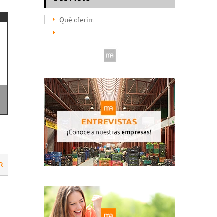
Què oferim
R