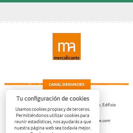
CANAL DENUNCIES
Tu configuración de cookies
Carretera de Madrid Km. 4, 03007 Alicante, Edificio
Usamos cookies propias y de terceros.
Administrativo, planta 3ª
Permitiéndonos utilizar cookies para
966081001
merca@mercalicante.com
reunir estadísticas, nos ayudarás a que
nuestra página web sea todavía mejor.