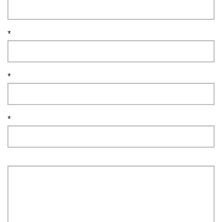
*
*
*