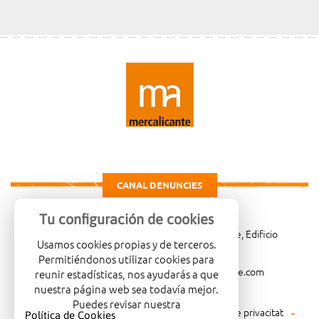
CANAL DENUNCIES
Tu configuración de cookies
Carretera de Madrid Km. 4, 03007 Alicante, Edificio
Usamos cookies propias y de terceros.
Administrativo, planta 3ª
Permitiéndonos utilizar cookies para
966081001
merca@mercalicante.com
reunir estadísticas, nos ayudarás a que
nuestra página web sea todavía mejor.
Puedes revisar nuestra
Avís legal
Política de cookies
Política de privacitat
Política de Cookies
.