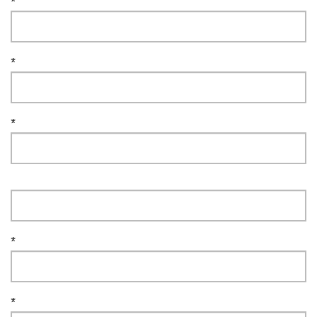
*
*
*
*