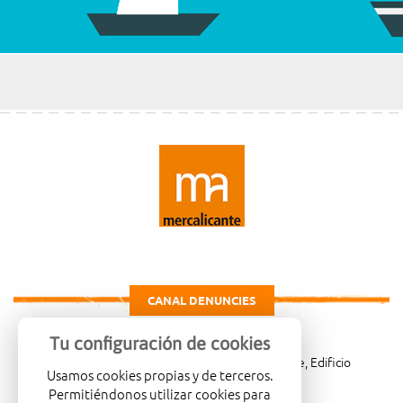
CANAL DENUNCIES
Tu configuración de cookies
Carretera de Madrid Km. 4, 03007 Alicante, Edificio
Usamos cookies propias y de terceros.
Administrativo, planta 3ª
Permitiéndonos utilizar cookies para