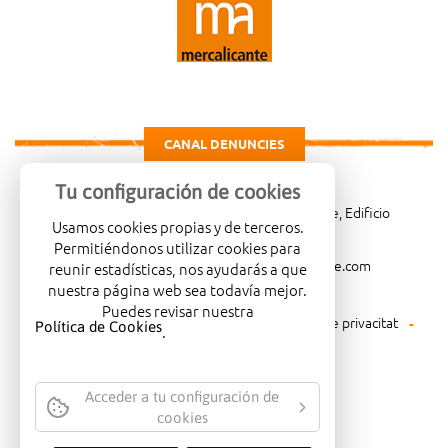
CANAL DENUNCIES
Tu configuración de cookies
Carretera de Madrid Km. 4, 03007 Alicante, Edificio
Usamos cookies propias y de terceros.
Administrativo, planta 3ª
Permitiéndonos utilizar cookies para
966081001
merca@mercalicante.com
reunir estadísticas, nos ayudarás a que
nuestra página web sea todavía mejor.
Puedes revisar nuestra
Avís legal
Política de cookies
Política de privacitat
Política de Cookies
.
Política mediambiental
Acceder a tu configuración de
cookies
EMPRESA CERTIFICADA AMB EL
SEGELL DE QUALITAT ISO-14001