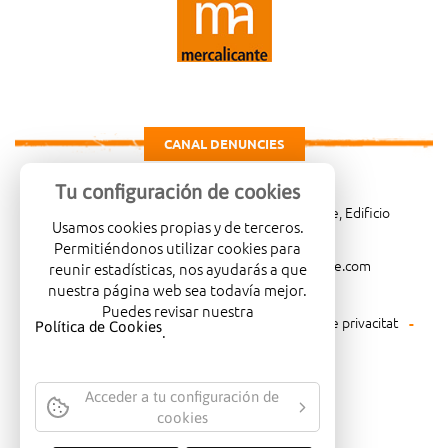
CANAL DENUNCIES
Tu configuración de cookies
Carretera de Madrid Km. 4, 03007 Alicante, Edificio
Usamos cookies propias y de terceros.
Administrativo, planta 3ª
Permitiéndonos utilizar cookies para
966081001
merca@mercalicante.com
reunir estadísticas, nos ayudarás a que
nuestra página web sea todavía mejor.
Puedes revisar nuestra
Avís legal
Política de cookies
Política de privacitat
Política de Cookies
.
Política mediambiental
Acceder a tu configuración de
cookies
EMPRESA CERTIFICADA AMB EL
SEGELL DE QUALITAT ISO-14001