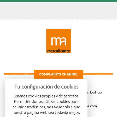
COMPLAINTS CHANNEL
Tu configuración de cookies
Carretera de Madrid Km. 4, 03007 Alicante, Edificio
Usamos cookies propias y de terceros.
Administrativo, planta 3ª
Permitiéndonos utilizar cookies para
966081001
merca@mercalicante.com
reunir estadísticas, nos ayudarás a que
nuestra página web sea todavía mejor.