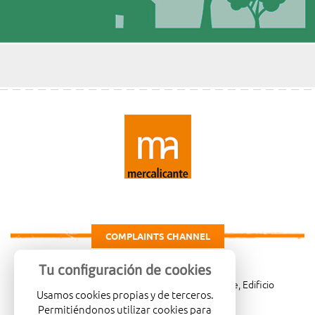
COMPLAINTS CHANNEL
Tu configuración de cookies
Carretera de Madrid Km. 4, 03007 Alicante, Edificio
Usamos cookies propias y de terceros.
Administrativo, planta 3ª
Permitiéndonos utilizar cookies para