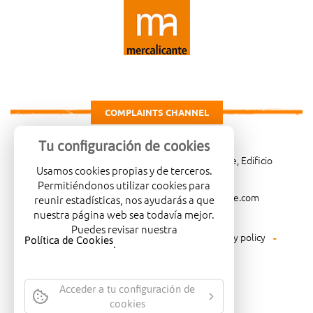
COMPLAINTS CHANNEL
Tu configuración de cookies
Carretera de Madrid Km. 4, 03007 Alicante, Edificio
Usamos cookies propias y de terceros.
Administrativo, planta 3ª
Permitiéndonos utilizar cookies para
966081001
merca@mercalicante.com
reunir estadísticas, nos ayudarás a que
nuestra página web sea todavía mejor.
Puedes revisar nuestra
Legal warning
Cookies policy
Privacy policy
Política de Cookies
.
Environmental policy
Acceder a tu configuración de
cookies
COMPANY CERTIFIED WITH THE