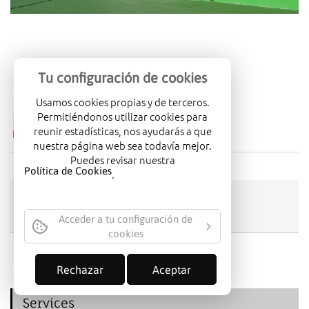
Tu configuración de cookies
Usamos cookies propias y de terceros.
Permitiéndonos utilizar cookies para
DOWNLOAD
reunir estadísticas, nos ayudarás a que
nuestra página web sea todavía mejor.
Puedes revisar nuestra
Política de Cookies
.
RETURN
Acceder a tu configuración de
cookies
Rechazar
Aceptar
Services