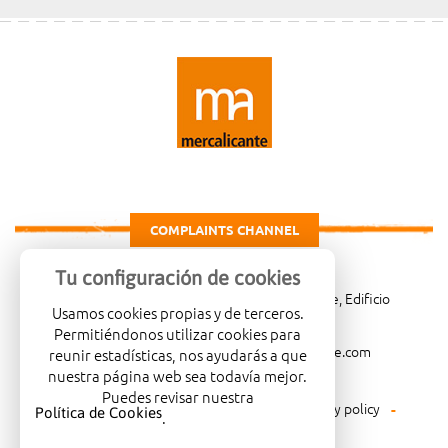
COMPLAINTS CHANNEL
Tu configuración de cookies
Carretera de Madrid Km. 4, 03007 Alicante, Edificio
Usamos cookies propias y de terceros.
Administrativo, planta 3ª
Permitiéndonos utilizar cookies para
966081001
merca@mercalicante.com
reunir estadísticas, nos ayudarás a que
nuestra página web sea todavía mejor.
Puedes revisar nuestra
Legal warning
Cookies policy
Privacy policy
Política de Cookies
.
Environmental policy