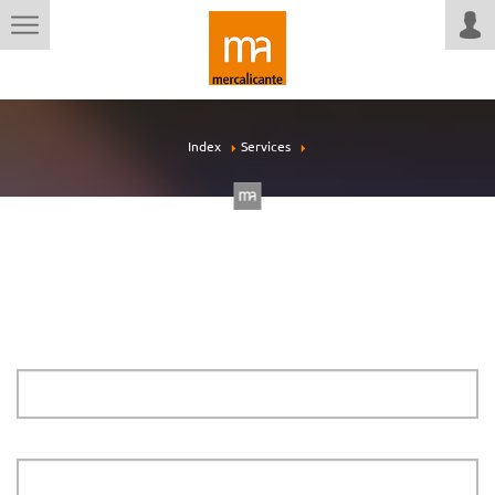
Index
Services