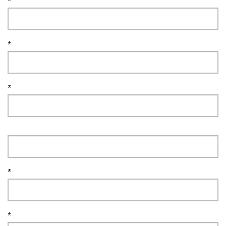
*
*
*
*