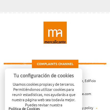
COMPLAINTS CHANNEL
Tu configuración de cookies
Carretera de Madrid Km. 4, 03007 Alicante, Edificio
Usamos cookies propias y de terceros.
Administrativo, planta 3ª
Permitiéndonos utilizar cookies para
966081001
merca@mercalicante.com
reunir estadísticas, nos ayudarás a que
nuestra página web sea todavía mejor.
Puedes revisar nuestra
Legal warning
Cookies policy
Privacy policy
Política de Cookies
.