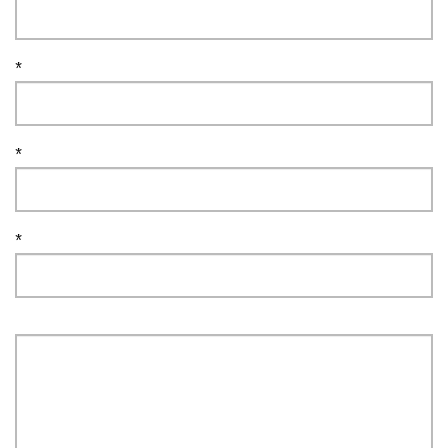
*
*
*