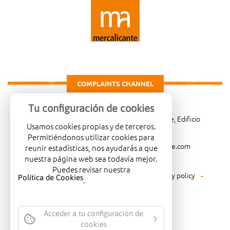
COMPLAINTS CHANNEL
Tu configuración de cookies
Carretera de Madrid Km. 4, 03007 Alicante, Edificio
Usamos cookies propias y de terceros.
Administrativo, planta 3ª
Permitiéndonos utilizar cookies para
966081001
merca@mercalicante.com
reunir estadísticas, nos ayudarás a que
nuestra página web sea todavía mejor.
Puedes revisar nuestra
Legal warning
Cookies policy
Privacy policy
Política de Cookies
.
Environmental policy
Acceder a tu configuración de
cookies