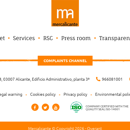
et
Services
RSC
Press room
Transparen
COMPLAINTS CHANNEL
, 03007 Alicante, Edificio Administrativo, planta 3ª
966081001
egal warning
Cookies policy
Privacy policy
Environmental poli
COMPANY CERTIFIED WITH THE
QUALITY SEAL ISO-14001
Mercalicante © Copyright 2026 -
Overant