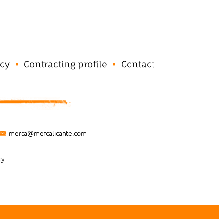
cy
Contracting profile
Contact
merca@mercalicante.com
cy