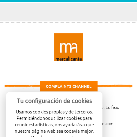
COMPLAINTS CHANNEL
Tu configuración de cookies
Carretera de Madrid Km. 4, 03007 Alicante, Edificio
Usamos cookies propias y de terceros.
Administrativo, planta 3ª
Permitiéndonos utilizar cookies para
966081001
merca@mercalicante.com
reunir estadísticas, nos ayudarás a que
nuestra página web sea todavía mejor.