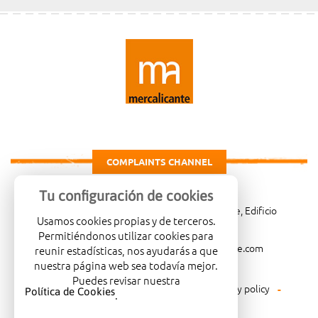
COMPLAINTS CHANNEL
Tu configuración de cookies
Carretera de Madrid Km. 4, 03007 Alicante, Edificio
Usamos cookies propias y de terceros.
Administrativo, planta 3ª
Permitiéndonos utilizar cookies para
966081001
merca@mercalicante.com
reunir estadísticas, nos ayudarás a que
nuestra página web sea todavía mejor.
Puedes revisar nuestra
Legal warning
Cookies policy
Privacy policy
Política de Cookies
.
Environmental policy