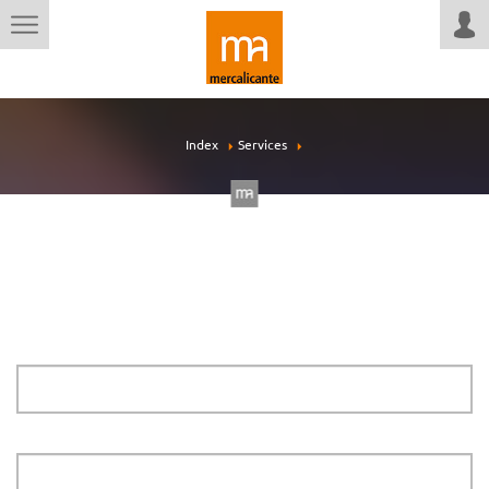
Index
Services