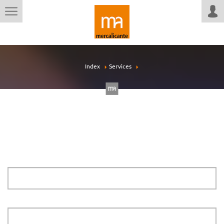
Index
Services