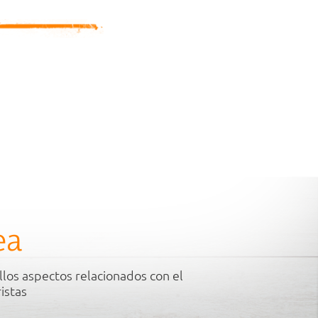
ea
llos aspectos relacionados con el
istas