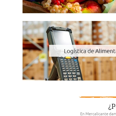
Logística de Aliment
¿P
En Mercalicante damo