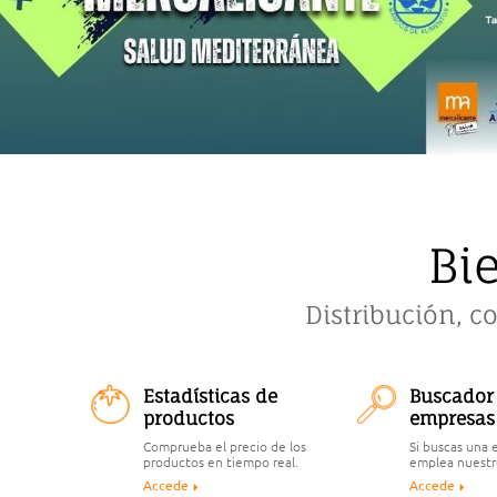
Bi
Distribución, c
Estadísticas de
Buscador
productos
empresas
Comprueba el precio de los
Si buscas una
productos en tiempo real.
emplea nuestr
Accede
Accede