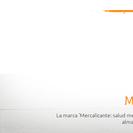
M
La marca ‘Mercalicante: salud me
alma