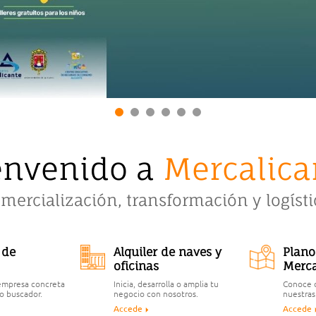
envenido a
Mercalica
omercialización, transformación y logíst
 de
Alquiler de naves y
Plano
oficinas
Merca
 empresa concreta
Inicia, desarrolla o amplia tu
Conoce 
o buscador.
negocio con nosotros.
nuestras
Accede
Accede