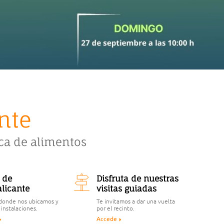
nte
ica de alimentos
 de
Disfruta de nuestras
licante
visitas guiadas
donde nos ubicamos y
Te invitamos a dar una vuelta
 instalaciones.
por el recinto.
Accede